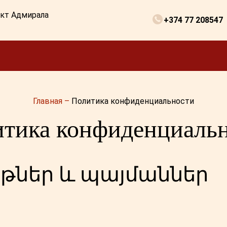
ект Адмирала
+374 77 208547
Главная
–
Политика конфиденциальности
тика конфиденциаль
յթներ և պայմաններ